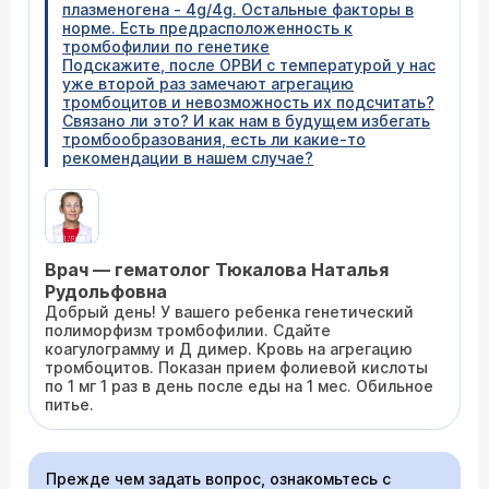
плазменогена - 4g/4g. Остальные факторы в
норме. Есть предрасположенность к
тромбофилии по генетике
Подскажите, после ОРВИ с температурой у нас
уже второй раз замечают агрегацию
тромбоцитов и невозможность их подсчитать?
Связано ли это? И как нам в будущем избегать
тромбообразования, есть ли какие-то
рекомендации в нашем случае?
Врач — гематолог Тюкалова Наталья
Рудольфовна
Добрый день! У вашего ребенка генетический
полиморфизм тромбофилии. Сдайте
коагулограмму и Д димер. Кровь на агрегацию
тромбоцитов. Показан прием фолиевой кислоты
по 1 мг 1 раз в день после еды на 1 мес. Обильное
питье.
Прежде чем задать вопрос, ознакомьтесь с