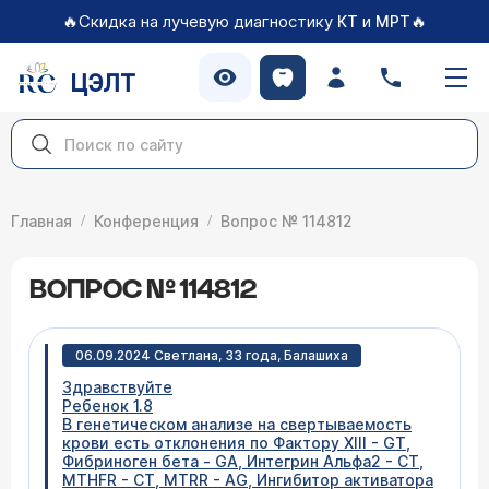
🔥Скидка на лучевую диагностику
и
🔥
КТ
МРТ
ЦЭЛТ
Главная
Конференция
Вопрос № 114812
ВОПРОС № 114812
06.09.2024 Светлана, 33 года, Балашиха
Здравствуйте
Ребенок 1.8
В генетическом анализе на свертываемость
крови есть отклонения по Фактору XIII - GT,
Фибриноген бета - GA, Интегрин Альфа2 - CT,
MTHFR - CT, MTRR - AG, Ингибитор активатора