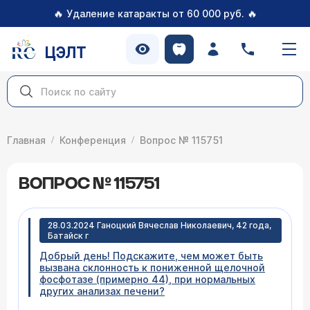
🔥
🔥
Удаление катаракты от 60 000 руб.
ЦЭЛТ
Главная
Конференция
Вопрос № 115751
ВОПРОС № 115751
28.03.2024 Ганоцкий Вячеслав Николаевич, 42 года,
Батайск г
Добрый день! Подскажите, чем может быть
вызвана склонность к пониженной щелочной
фосфотазе (примерно 44), при нормальных
других анализах печени?