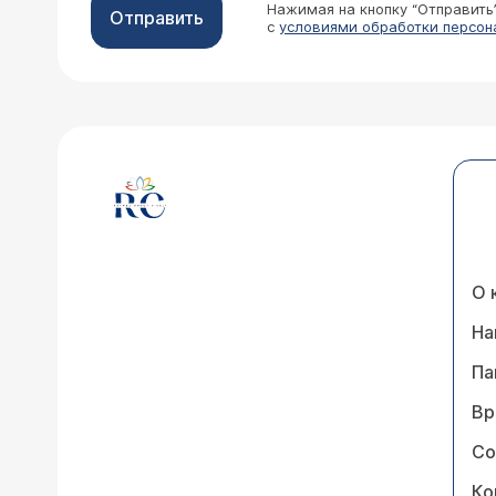
Нажимая на кнопку “Отправить
Отправить
с
условиями обработки персон
О 
На
Па
Вр
Со
Ко