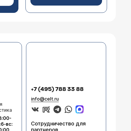
+7 (495) 788 33 88
info@celt.ru
я
стика
8:00-
Сотрудничество для
сб-вс:
партнеров
0:00