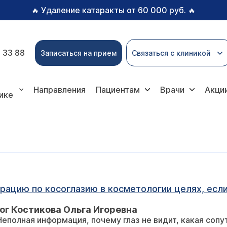
Удаление катаракты от 60 000 руб.
🔥
🔥
 33 88
Записаться на прием
Связаться с клиникой
Направления
Пациентам
Врачи
Акци
ике
ацию по косоглазию в косметологии целях, если 
г Костикова Ольга Игоревна
Неполная информация, почему глаз не видит, какая соп