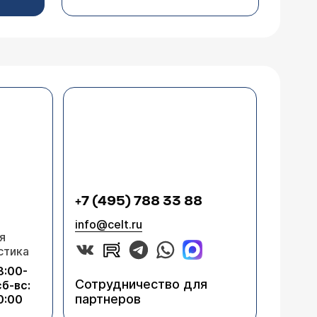
+7 (495) 788 33 88
info@celt.ru
я
стика
8:00-
Сотрудничество для
сб-вс:
партнеров
0:00