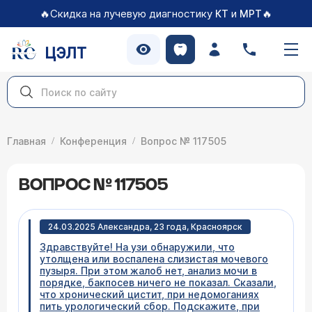
🔥Скидка на лучевую диагностику
и
🔥
КТ
МРТ
ЦЭЛТ
Главная
Конференция
Вопрос № 117505
ВОПРОС № 117505
24.03.2025 Александра, 23 года, Красноярск
Здравствуйте! На узи обнаружили, что
утолщена или воспалена слизистая мочевого
пузыря. При этом жалоб нет, анализ мочи в
порядке, бакпосев ничего не показал. Сказали,
что хронический цистит, при недомоганиях
пить урологический сбор. Подскажите, при