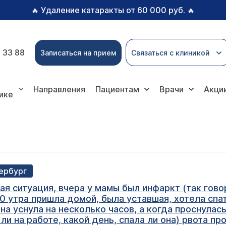
Удаление катаракты от 60 000 руб.
🔥
🔥
 33 88
Записаться на прием
Связаться с клиникой
Направления
Пациентам
Врачи
Акци
ике
тербург
ая ситуация, вчера у мамы был инфаркт (так гово
0 утра пришла домой, была уставшая, хотела спат
а уснула на несколько часов, а когда проснулась,
 ли на работе, какой день, спала ли она) рвота п