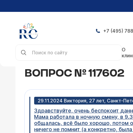
+7 (495) 788
Главная
Конференция
Вопрос № 117602
О
клин
ВОПРОС № 117602
29.11.2024 Виктория, 27 лет, Санкт-Пе
Здравствуйте, очень беспокоит данн
Мама работала в ночную смену, в 9.3
общалась, всё было хорошо, потом он
ничего не помнит (а конкретно, была