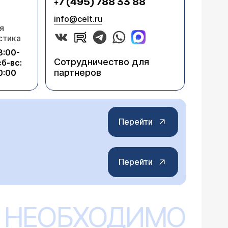
+7 (495) 788 33 88
info@celt.ru
я
стика
8:00-
Сотрудничество для
сб-вс:
партнеров
0:00
Перейти
Перейти
 НЕОБХОДИМО