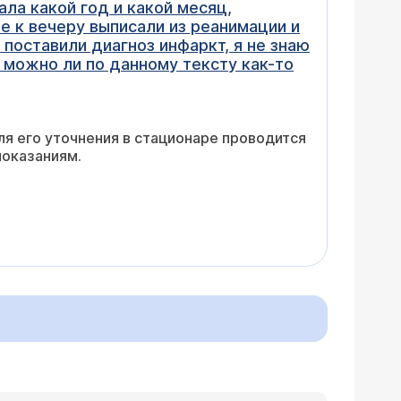
ала какой год и какой месяц,
е к вечеру выписали из реанимации и
 поставили диагноз инфаркт, я не знаю
, можно ли по данному тексту как-то
ля его уточнения в стационаре проводится
показаниям.