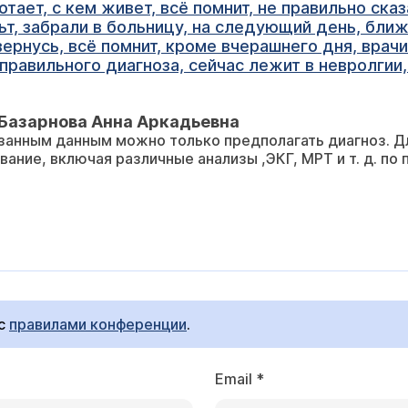
отает, с кем живет, всё помнит, не правильно сказ
т, забрали в больницу, на следующий день, ближ
ернусь, всё помнит, кроме вчерашнего дня, врачи
 правильного диагноза, сейчас лежит в невролгии
Базарнова Анна Аркадьевна
азанным данным можно только предполагать диагноз. Д
ание, включая различные анализы ,ЭКГ, МРТ и т. д. по 
 с
правилами конференции
.
Email
*