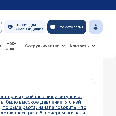
ВЕРСИЯ ДЛЯ
Стоматология
СЛАБОВИДЯЩИХ
Чек-
и
Сотрудничество
Контакты
апы
рят врачи), сейчас опишу ситуацию.
ь, было высокое давление, я с ней
 то была рвота, начала говорить, что
родолжалась раза 5, вечером вызвали