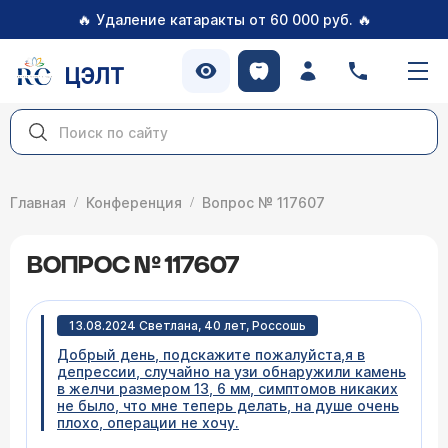
🔥
🔥
Удаление катаракты от 60 000 руб.
ЦЭЛТ
Главная
Конференция
Вопрос № 117607
ВОПРОС № 117607
13.08.2024 Светлана, 40 лет, Россошь
Добрый день, подскажите пожалуйста,я в
депрессии, случайно на узи обнаружили камень
в желчи размером 13, 6 мм, симптомов никаких
не было, что мне теперь делать, на душе очень
плохо, операции не хочу.