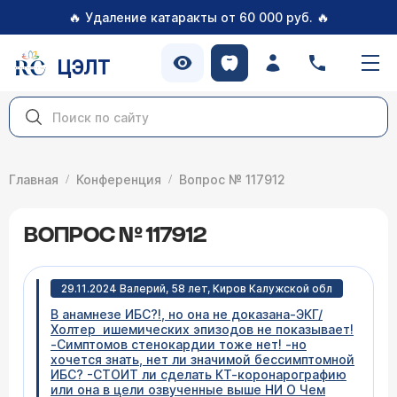
🔥
🔥
Удаление катаракты от 60 000 руб.
ЦЭЛТ
Главная
Конференция
Вопрос № 117912
ВОПРОС № 117912
29.11.2024 Валерий, 58 лет, Киров Калужской обл
В анамнезе ИБС?!, но она не доказана-ЭКГ/
Холтер ишемических эпизодов не показывает!
-Симптомов стенокардии тоже нет! -но
хочется знать, нет ли значимой бессимптомной
ИБС? -СТОИТ ли сделать КТ-коронарографию
или она в цели озвученные выше НИ О Чем