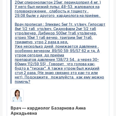
20мг,спиронолактон 25мг, периндоприл 4 мг. )
У него был низкий пульс 48-53, жаловался на
головокружение, слабость и тошноту .
29.08 были у другого кардиолога на приёме.
Врач прописал : Эликвис 5мг 1т. ут/веч, Гипосарт
8мг 1/2 таб утр/веч, Сиднофарм 2мг 1/2 таб
утро/вечер, Дибикор 500мг 1таб утр/вечер,
отрио 10мг 1 таб вечер, тригрим 5мг 1таб,
триампур утро 2 раза в нед.
Уже несколько дней понижается давление ,
особенно вечером 89/50 59; 95/57 62 и тд. А
утром сегодня до приёма
препаратов давление 138/73 54., а через 30-
60мин 112/59 55) . Говорит, что голова как-
будто в "тисках". А также утром был жидкий
стул 2 раза. (Не знаю связано это как-то или
нет). Подскажите, пожалуйста, как ему можно
помочь?
Врач — кардиолог Базарнова Анна
Аркадьевна