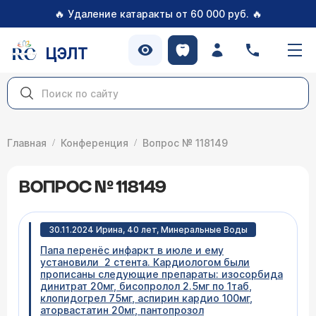
🔥
🔥
Удаление катаракты от 60 000 руб.
ЦЭЛТ
Главная
Конференция
Вопрос № 118149
ВОПРОС № 118149
30.11.2024 Ирина, 40 лет, Минеральные Воды
Папа перенёс инфаркт в июле и ему
установили 2 стента. Кардиологом были
прописаны следующие препараты: изосорбида
динитрат 20мг, бисопролол 2.5мг по 1таб,
клопидогрел 75мг, аспирин кардио 100мг,
аторвастатин 20мг, пантопрозол