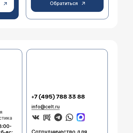
Обратиться
+7 (495) 788 33 88
info@celt.ru
я
стика
8:00-
Сотрудничество для
сб-вс: