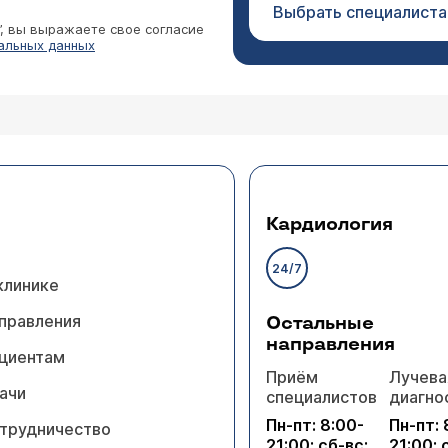
Выбрать специалиста
”, вы выражаете свое согласие
альных данных
Кардиология
24/7
клинике
правления
Остальные
направления
циентам
Приём
Лучева
ачи
специалистов
диагно
Пн-пт: 8:00-
Пн-пт: 
трудничество
21:00; сб-вс:
21:00; 