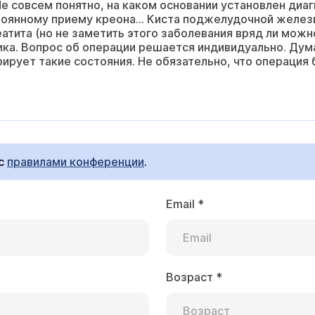
е совсем понятно, на каком основании установлен диаг
тоянному приему креона... Киста поджелудочной желе
атита (но не заметить этого заболевания вряд ли можн
ка. Вопрос об операции решается индивидуально. Дум
рирует такие состояния. Не обязательно, что операция
 с
правилами конференции
.
Email
*
Возраст
*