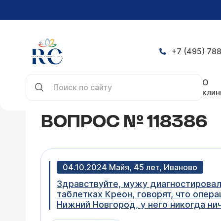
+7 (495) 788
Главная
Конференция
Вопрос № 118386
О
клин
ВОПРОС № 118386
04.10.2024 Майя, 45 лет, Иваново
Здравствуйте, мужу диагностировал
таблетках Креон, говорят, что опер
Нижний Новгород, у него никогда нич