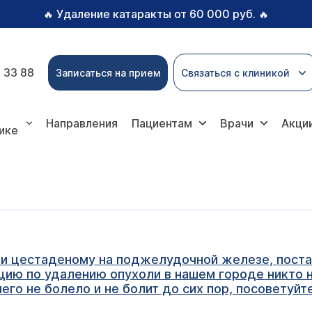
Удаление катаракты от 60 000 руб.
🔥
🔥
 33 88
Записаться на прием
Связаться с клиникой
Направления
Пациентам
Врачи
Акци
ике
и цестаденому на поджелудочной железе, постав
ацию по удалению опухоли в нашем городе никто н
его не болело и не болит до сих пор, посоветуйте