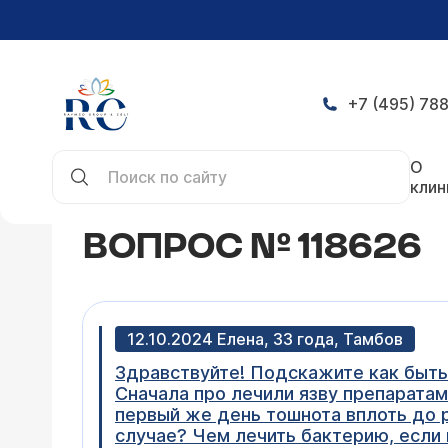
+7 (495) 788
Главная
Конференция
Вопрос № 118626
О
клин
ВОПРОС № 118626
12.10.2024 Елена, 33 года, Тамбов
Здравствуйте! Подскажите как быть
Сначала про лечили язву препаратами
первый же день тошнота вплоть до р
случае? Чем лечить бактерию, если 