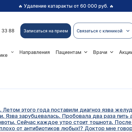
Удаление катаракты от 60 000 руб.
🔥
🔥
 33 88
Записаться на прием
Связаться с клиникой
Направления
Пациентам
Врачи
Акци
ике
. Летом этого года поставили диагноз язва желу
. Язва зарубцевалась. Пробовала два раза пить ан
воты. Сейчас каждое утро стоит тошнота. После
плохо от антибиотиков любых!? Доктор мне говори