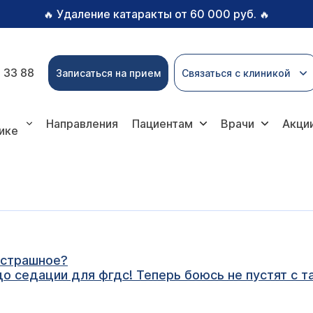
Удаление катаракты от 60 000 руб.
🔥
🔥
 33 88
Записаться на прием
Связаться с клиникой
Направления
Пациентам
Врачи
Акци
ике
 страшное?
до седации для фгдс! Теперь боюсь не пустят с 