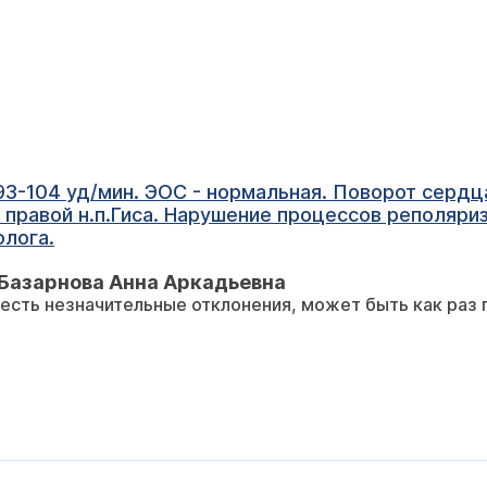
3-104 уд/мин. ЭОС - нормальная. Поворот сердц
 правой н.п.Гиса. Нарушение процессов реполяри
лога.
Базарнова Анна Аркадьевна
 есть незначительные отклонения, может быть как раз 