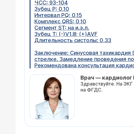
ЧСС: 93-104
Зубец Р: 0,10
Интервал PQ: 0,15
Комплекс QRS: 0,10
Сегмент ST: на и.э.л.
Зубец T: (-)V1,III; (+)AVF
Длительность систолы: 0,33
Заключение: Синусовая тахикардия 9
стрелке. Замедление проведения по
Рекомендована консультация кардио
Врач — кардиолог 
Здравствуйте. На ЭКГ
на ФГДС.