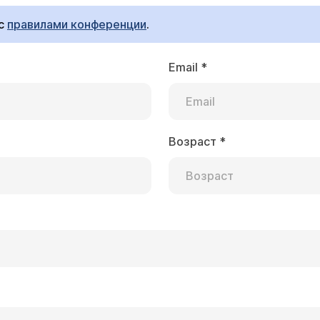
 с
правилами конференции
.
Email
*
Возраст
*