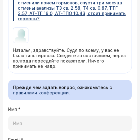
отменили приём гормонов, спустя три месяца
отмены анализы Т3 св. 2.58, Т4 св. 0.87, ТТГ
3.57, АТ-ТГ 16.0, АТ-ТПО 10.43, стоит принимать
гормоны?
Наталья, здравствуйте. Судя по всему, у вас не
было гипотиреоза. Следите за состоянием, через
полгода пересдайте показатели. Ничего
принимать не надо.
Прежде чем задать вопрос, ознакомьтесь с
правилами конференции
.
Имя
*
Email
*