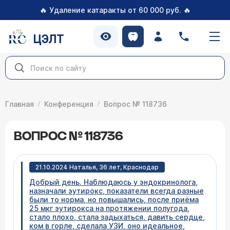
🔥
🔥
Удаление катаракты от 60 000 руб.
ЦЭЛТ
Главная
Конференция
Вопрос № 118736
ВОПРОС № 118736
21.10.2024 Наталья, 36 лет, Краснодар
Добрый день. Наблюдаюсь у эндокринолога,
назначали эутирокс, показатели всегда разные
были то норма, но повышались, после приёма
25 мкг эутирокса на протяжении полугода,
стало плохо, стала задыхаться, давить сердце,
ком в горле, сделала УЗИ, оно идеальное,