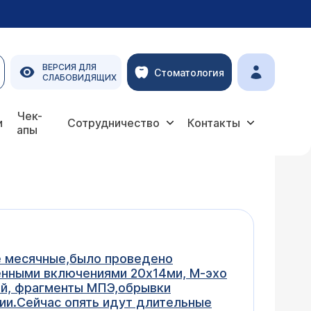
ВЕРСИЯ ДЛЯ
Стоматология
СЛАБОВИДЯЩИХ
Чек-
и
Сотрудничество
Контакты
апы
ые месячные,было проведено
енными включениями 20х14ми, М-эхо
ей, фрагменты МПЭ,обрывки
ии.Сейчас опять идут длительные