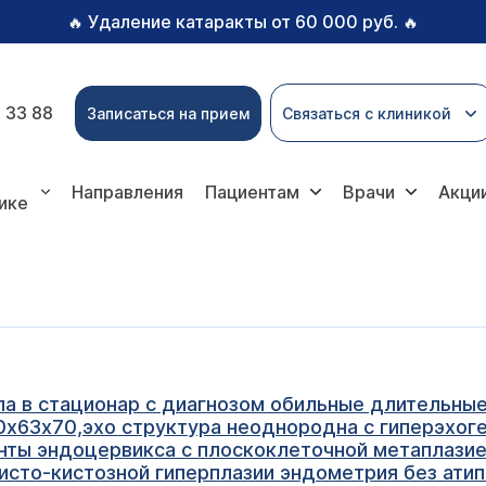
Удаление катаракты от 60 000 руб.
🔥
🔥
 33 88
Записаться на прием
Связаться с клиникой
Направления
Пациентам
Врачи
Акци
ике
ала в стационар с диагнозом обильные длительн
х63х70,эхо структура неоднородна с гиперэхог
нты эндоцервикса с плоскоклеточной метаплази
сто-кистозной гиперплазии эндометрия без атип