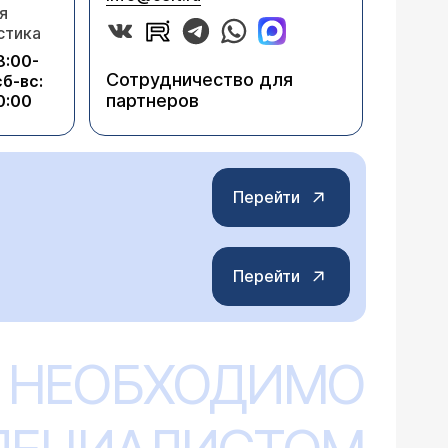
я
стика
8:00-
Сотрудничество для
сб-вс:
партнеров
0:00
Перейти
Перейти
 НЕОБХОДИМО