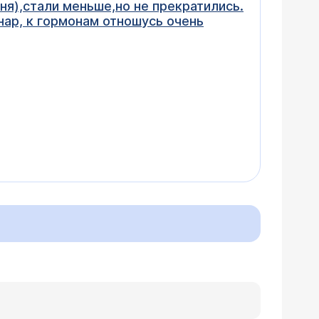
ня),стали меньше,но не прекратились.
ар, к гормонам отношусь очень