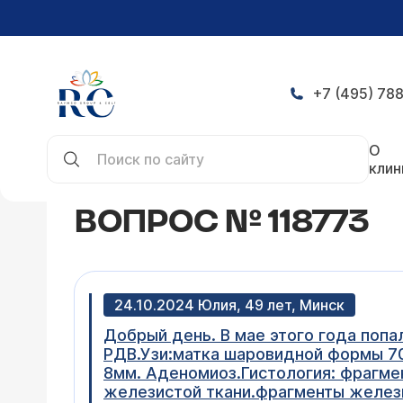
+7 (495) 788
Главная
Конференция
Вопрос № 118773
О
клин
ВОПРОС № 118773
24.10.2024 Юлия, 49 лет, Минск
Добрый день. В мае этого года поп
РДВ.Узи:матка шаровидной формы 70
8мм. Аденомиоз.Гистология: фрагме
железистой ткани.фрагменты желези