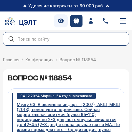
🔥
🔥
Удаление катаракты от 60 000 руб.
ЦЭЛТ
Главная
Конференция
Вопрос № 118854
ВОПРОС № 118854
04.12.2024 Марина, 54 года, Махачкала
Мужу 63. В анамнезе инфаркт (2007), АКШ, МКШ
(2013), левое ушко перевязано. Сейчас
мерцательная аритмия (пульс 65-110)
периодами по 2-3 дня, потом пульс снижается
до 42-45 (2-3 дня) и снова срывается на МА. По
жизни норма для него - брадикардия, пульс