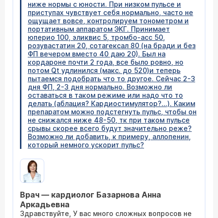
ниже нормы с юности. При низком пульсе и
приступах чувствует себя нормально, часто не
ощущает вовсе, контролируем тонометром и
портативным аппаратом ЭКГ. Принимает
юперио 100, эликвис 5, тромбо-асс 50,
розувастатин 20, сотагексал 80 (на бради и без
ФП вечером вместо 40 даю 20). Был на
кордароне почти 2 года, все было ровно, но
потом Qt удлинился (макс. до 520)и теперь
пытаемся подобрать что то другое. Сейчас 2-3
дня ФП, 2-3 дня нормально. Возможно ли
оставаться в таком режиме или надо что то
делать (аблация? Кардиостимулятор?...). Каким
препаратом можно подстегнуть пульс, чтобы он
не снижался ниже 48-50, тк при таком пульсе
срывы скорее всего будут значительно реже?
Возможно ли добавить, к примеру, аллопенин,
который немного ускорит пульс?
Врач — кардиолог Базарнова Анна
Аркадьевна
Здравствуйте, У вас много сложных вопросов не