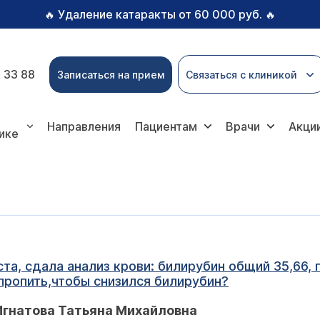
Удаление катаракты от 60 000 руб.
🔥
🔥
 33 88
Записаться на прием
Связаться с клиникой
Направления
Пациентам
Врачи
Акци
ике
а, сдала анализ крови: билирубин общий 35,66, п
ропить,чтобы снизился билирубин?
Игнатова Татьяна Михайловна