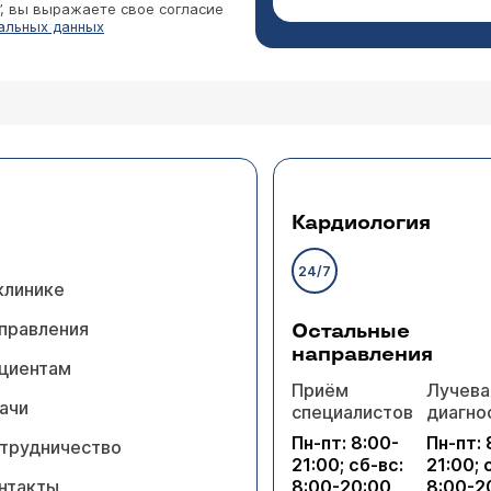
”, вы выражаете свое согласие
альных данных
Кардиология
24/7
клинике
правления
Остальные
направления
циентам
Приём
Лучева
ачи
специалистов
диагно
Пн-пт: 8:00-
Пн-пт: 
трудничество
21:00; сб-вс:
21:00; 
нтакты
8:00-20:00
8:00-2