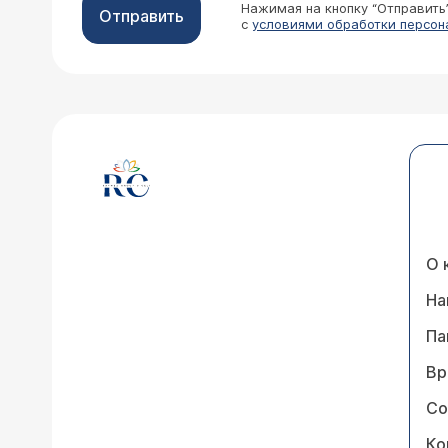
Нажимая на кнопку “Отправить
Отправить
с
условиями обработки персон
О 
На
Па
Вр
Со
Ко