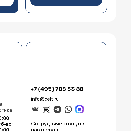
+7 (495) 788 33 88
info@celt.ru
я
стика
8:00-
Сотрудничество для
сб-вс:
партнеров
0:00