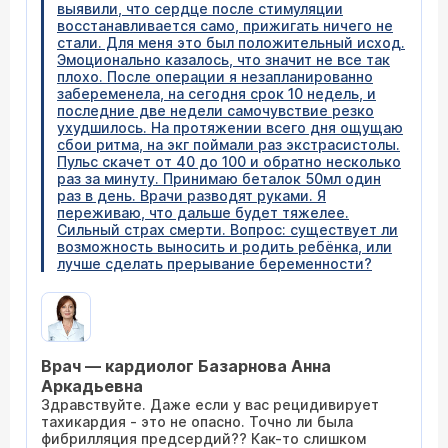
выявили, что сердце после стимуляции
восстанавливается само, прижигать ничего не
стали. Для меня это был положительный исход.
Эмоционально казалось, что значит не все так
плохо. После операции я незапланированно
забеременела, на сегодня срок 10 недель, и
последние две недели самочувствие резко
ухудшилось. На протяжении всего дня ощущаю
сбои ритма, на экг поймали раз экстрасистолы.
Пульс скачет от 40 до 100 и обратно несколько
раз за минуту. Принимаю беталок 50мл один
раз в день. Врачи разводят руками. Я
переживаю, что дальше будет тяжелее.
Сильный страх смерти. Вопрос: существует ли
возможность выносить и родить ребёнка, или
лучше сделать прерывание беременности?
Врач — кардиолог Базарнова Анна
Аркадьевна
Здравствуйте. Даже если у вас рецидивирует
тахикардия - это не опасно. Точно ли была
фибрилляция предсердий?? Как-то слишком