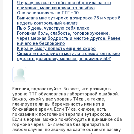
Я врачу сказала, чтобы она обратила на это
внимание, мало ли какая-то ошибка
Она основываясь на ТТГ - 10
Выписала мне эутирокс дозировка 75 и через 6
недель контрольный анализ
Пью 5 день, чувствую себя плохо
Головная боль, слабость, головокружение,
через мерная бодрость и многое другое. Ранее
ничего не беспокоило
К врачу смогу попасть еще не скоро
Скажите пожалуйста могу ли я самостоятельно
сделать дозировку меньше , к примеру 50?
Евгения, здравствуйте. Бывает, что разница в
уровне ТТГ обусловлена лабораторной ошибкой.
Важно, какой у вас уровень Т4св., а также,
планируете ли вы беременность или нет в
ближайшее время. Если Т4св. снижен, есть
показания к постоянной терапии эутироксом.
Если в норме, можно понаблюдать в динамике оба
гормона через 1,5-2 месяца без препарата. В
любом случае, по звонку на сайте оставьте заявку