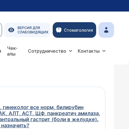
ВЕРСИЯ ДЛЯ
Стоматология
СЛАБОВИДЯЩИХ
Чек-
и
Сотрудничество
Контакты
апы
 гинеколог все норм, билирубин
АК, АЛТ, АСТ, ЩФ, панкреатич амилаза,
антральный гастрит (боли в желудке).
 назначить?