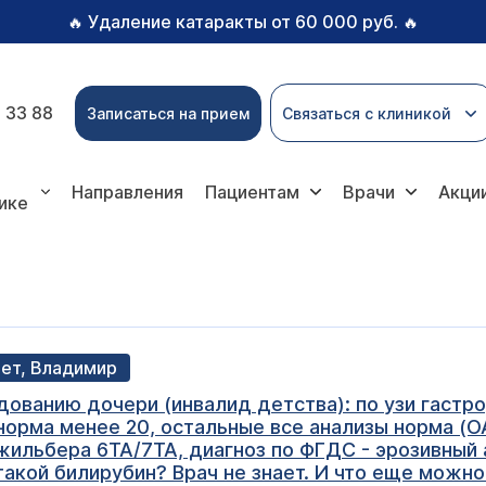
Удаление катаракты от 60 000 руб.
🔥
🔥
 33 88
Записаться на прием
Связаться с клиникой
Направления
Пациентам
Врачи
Акци
ике
лет, Владимир
ванию дочери (инвалид детства): по узи гастро,
 норма менее 20, остальные все анализы норма (О
м жильбера 6ТА/7ТА, диагноз по ФГДС - эрозивный 
такой билирубин? Врач не знает. И что еще можно