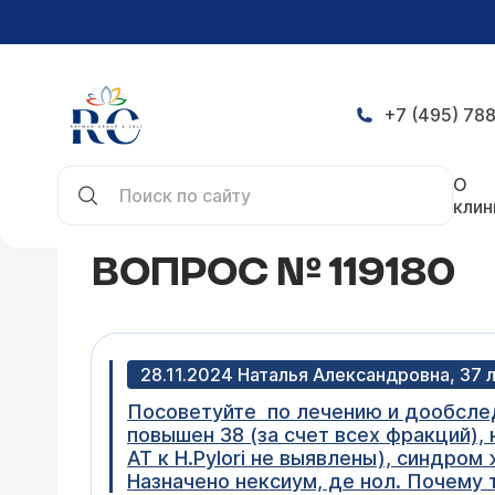
+7 (495) 788
Главная
Конференция
Вопрос № 119180
О
клин
ВОПРОС № 119180
28.11.2024 Наталья Александровна, 37 
Посоветуйте по лечению и дообследо
повышен 38 (за счет всех фракций),
АТ к H.Pylori не выявлены), синдро
Назначено нексиум, де нол. Почему 