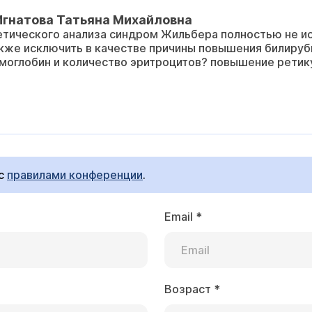
Игнатова Татьяна Михайловна
нетического анализа синдром Жильбера полностью не 
кже исключить в качестве причины повышения билируби
емоглобин и количество эритроцитов? повышение рети
 с
правилами конференции
.
Email
*
Возраст
*