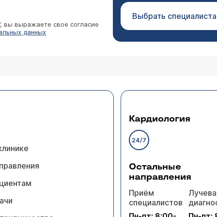
Выбрать специалиста
”, вы выражаете свое согласие
альных данных
Кардиология
24/7
клинике
правления
Остальные
направления
циентам
Приём
Лучева
ачи
специалистов
диагно
Пн-пт: 8:00-
Пн-пт: 