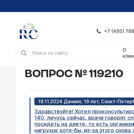
+7 (495) 788
Главная
Конференция
Вопрос № 119210
О
клин
ВОПРОС № 119210
19.11.2024 Даниил, 19 лет, Санкт-Петер
Здравствуйте! Хотел проконсультиро
140, лечусь сейчас, врачи говорят 
посидеть на диете, то есть организм 
нагрузок хотя-бы, из-за этого снова