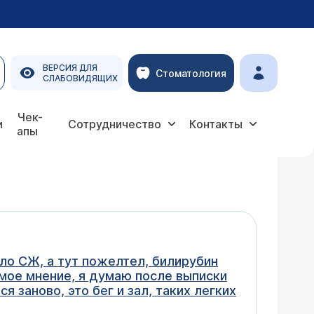
ВЕРСИЯ ДЛЯ
Стоматология
СЛАБОВИДЯЩИХ
Чек-
и
Сотрудничество
Контакты
апы
ыло СЖ, а тут пожелтел, билирубин
И мое мнение, я думаю после выписки
я заново, это бег и зал, таких легких