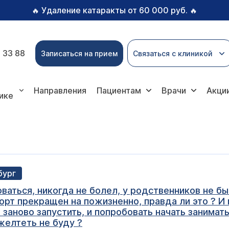
Удаление катаракты от 60 000 руб.
🔥
🔥
 33 88
Записаться на прием
Связаться с клиникой
Направления
Пациентам
Врачи
Акци
ике
бург
ваться, никогда не болел, у родственников не б
спорт прекращен на пожизненно, правда ли это ? 
заново запустить, и попробовать начать заниматьс
 желтеть не буду ?