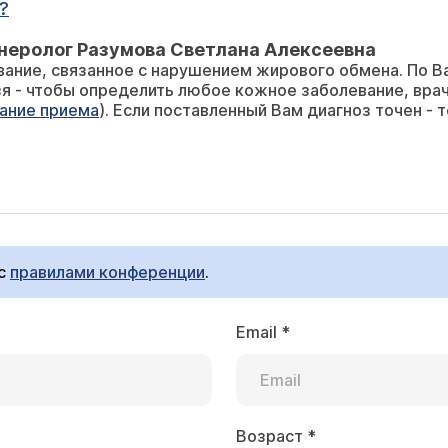
?
неролог Разумова Светлана Алексеевна
вание, связанное с нарушением жирового обмена. По 
зя - чтобы определить любое кожное заболевание, вра
ание приема
). Если поставленный Вам диагноз точен -
 с
правилами конференции
.
Email
*
Возраст
*