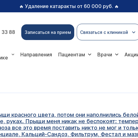
Удаление катаракты от 60 000 руб.
🔥
🔥
 33 88
Записаться на прием
Связаться с клиникой
Направления
Пациентам
Врачи
Акци
ике
ыщи красного цвета, потом они наполнились бело
не, руках. Прыщи меня никак не беспокоят: темпе
ноза все это время поставить никто не мог и толь
нциале, Кальций-Сандоз, Фильтрум, Фестал и мазь