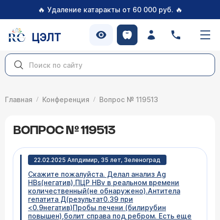
🔥
🔥
Удаление катаракты от 60 000 руб.
ЦЭЛТ
Главная
Конференция
Вопрос № 119513
ВОПРОС № 119513
22.02.2025 Алпдимир, 35 лет, Зеленоград
Скажите пожалуйста. Делал анализ Ag
HBs(негатив),ПЦР HBv в реальном времени
количественный(не обнаружено).Антитела
гепатита Д(результат0.39 при
<0.9негатив)Пробы печени (билирубин
повышен),болит справа под ребром. Есть еще