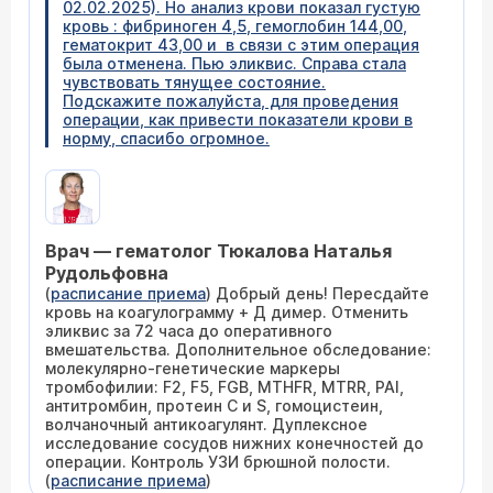
02.02.2025). Но анализ крови показал густую
кровь : фибриноген 4,5, гемоглобин 144,00,
гематокрит 43,00 и в связи с этим операция
была отменена. Пью эликвис. Справа стала
чувствовать тянущее состояние.
Подскажите пожалуйста, для проведения
операции, как привести показатели крови в
норму, спасибо огромное.
Врач — гематолог Тюкалова Наталья
Рудольфовна
(
расписание приема
) Добрый день! Пересдайте
кровь на коагулограмму + Д димер. Отменить
эликвис за 72 часа до оперативного
вмешательства. Дополнительное обследование:
молекулярно-генетические маркеры
тромбофилии: F2, F5, FGB, MTHFR, MTRR, PAI,
антитромбин, протеин С и S, гомоцистеин,
волчаночный антикоагулянт. Дуплексное
исследование сосудов нижних конечностей до
операции. Контроль УЗИ брюшной полости.
(
расписание приема
)