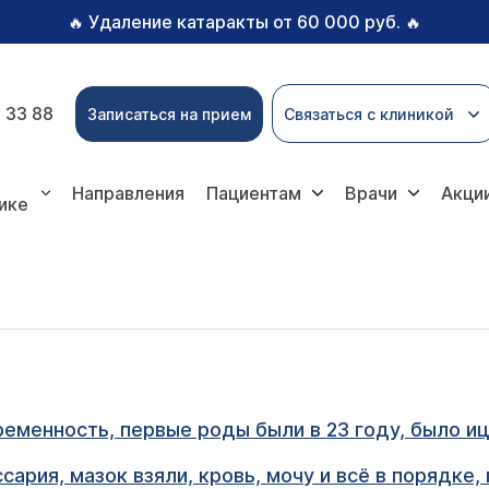
Удаление катаракты от 60 000 руб.
🔥
🔥
 33 88
Записаться на прием
Связаться с клиникой
Направления
Пациентам
Врачи
Акци
ике
еменность, первые роды были в 23 году, было иц
сария, мазок взяли, кровь, мочу и всё в порядке,