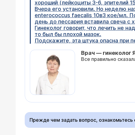
хороший (лейкоциты 3-6, эпителий 15
Вчера его установили. Но неделю на
enterococcus faecalis 10в3 кое/мл. 
день до пессария вставила свеча с 
Гинеколог говорит, что лечить не на
то был бы плохой мазок.
Подскажите, эта штука опасна при п
Врач — гинеколог 
Все правильно сказала
Прежде чем задать вопрос, ознакомьтесь