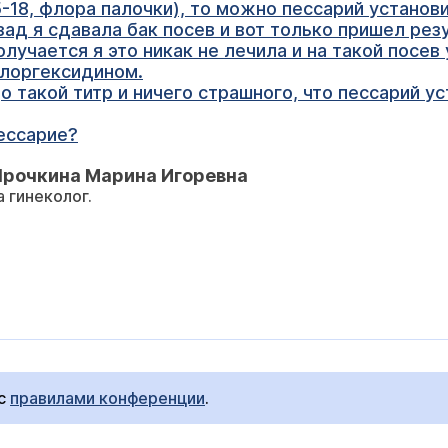
-18, флора палочки), то можно пессарий установи
зад я сдавала бак посев и вот только пришел рез
Получается я это никак не лечила и на такой посев
хлоргексидином.
до такой титр и ничего страшного, что пессарий у
ессарие?
Ярочкина Марина Игоревна
 гинеколог.
 с
правилами конференции
.