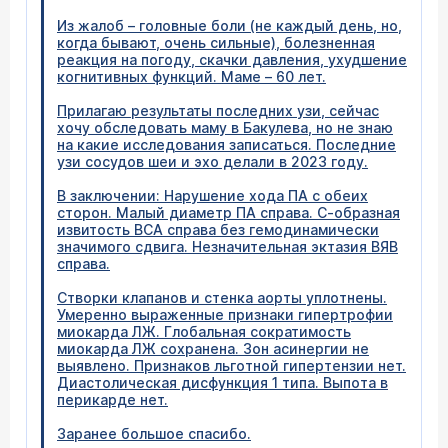
Из жалоб – головные боли (не каждый день, но,
когда бывают, очень сильные), болезненная
реакция на погоду, скачки давления, ухудшение
когнитивных функций. Маме – 60 лет.
Прилагаю результаты последних узи, сейчас
хочу обследовать маму в Бакулева, но не знаю
на какие исследования записаться. Последние
узи сосудов шеи и эхо делали в 2023 году.
В заключении: Нарушение хода ПА с обеих
сторон. Малый диаметр ПА справа. С-образная
извитость ВСА справа без гемодинамически
значимого сдвига. Незначительная эктазия ВЯВ
справа.
Створки клапанов и стенка аорты уплотнены.
Умеренно выраженные признаки гипертрофии
миокарда ЛЖ. Глобальная сократимость
миокарда ЛЖ сохранена. Зон асинергии не
выявлено. Признаков льготной гипертензии нет.
Диастолическая дисфункция 1 типа. Выпота в
перикарде нет.
Заранее большое спасибо.