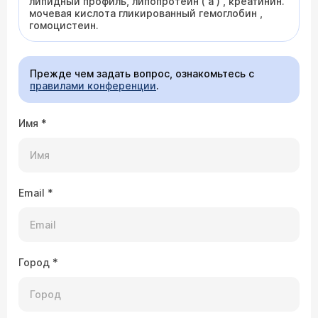
липидный профиль, липопротеин ( а ) , креатинин.
мочевая кислота гликированный гемоглобин ,
гомоцистеин.
Прежде чем задать вопрос, ознакомьтесь с
правилами конференции
.
Имя
*
Email
*
Город
*