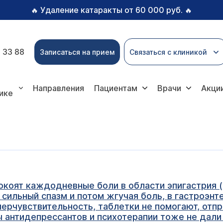
Удаление катаракты от 60 000 руб.
🔥
🔥
 33 88
Записаться на прием
Связаться с клиникой
Направления
Пациентам
Врачи
Акци
ике
окоят каждодневные боли в области эпигастрия (
 сильный спазм и потом жгучая боль, в гастроэнт
иперчувствительность, таблетки не помогают, отп
 антидепрессантов и психотерапии тоже не дали