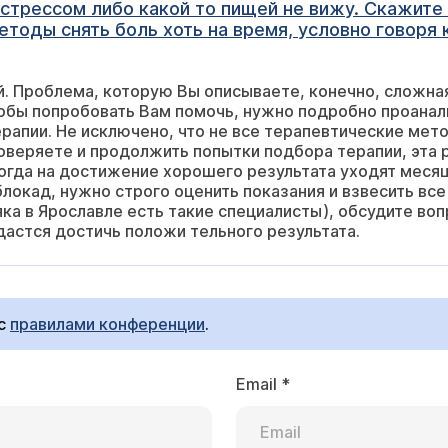
о стрессом либо какой то пищей не вижу. Скажит
етоды снять боль хоть на время, условно говоря
й. Проблема, которую Вы описываете, конечно, сложна
тобы попробовать Вам помочь, нужно подробно проанал
рапии. Не исключено, что не все терапевтические мет
оверяете и продолжить попытки подбора терапии, эта р
ногда на достижение хорошего результата уходят меся
блокад, нужно строго оценить показания и взвесить все 
яка в Ярославле есть такие специалисты), обсудите во
удастся достичь положи тельного результата.
 с
правилами конференции
.
Email
*