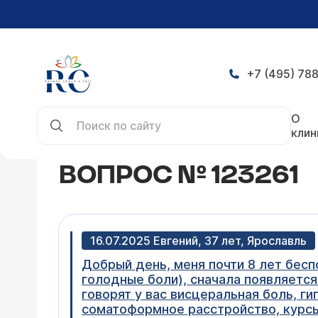
+7 (495) 788
Главная
Конференция
Вопрос № 123261
О
клин
ВОПРОС № 123261
16.07.2025 Евгений, 37 лет, Ярославль
Добрый день, меня почти 8 лет бесп
голодные боли), сначала появляется
говорят у вас висцеральная боль, г
соматоформное расстройство, курсы