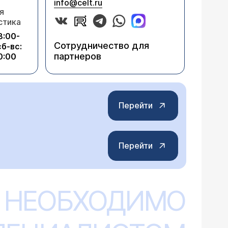
info@celt.ru
я
стика
8:00-
Сотрудничество для
сб-вс:
партнеров
0:00
Перейти
Перейти
 НЕОБХОДИМО