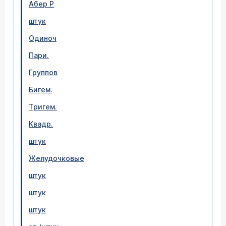
Абер P
штук
Одиноч
Пари.
Группов
Бигем.
Тригем.
Квадр.
штук
Желудочковые
штук
штук
штук