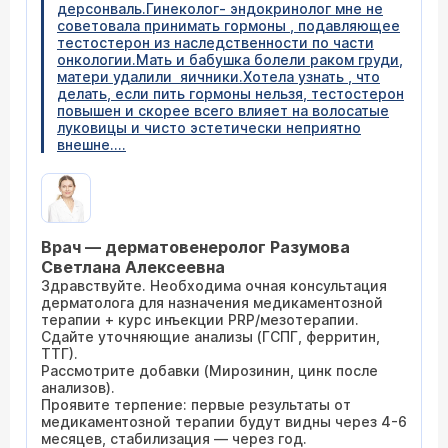
дерсонваль.Гинеколог- эндокринолог мне не
советовала принимать гормоны , подавляющее
тестостерон из наследственности по части
онкологии.Мать и бабушка болели раком груди,
матери удалили яичники.Хотела узнать , что
делать, если пить гормоны нельзя, тестостерон
повышен и скорее всего влияет на волосатые
луковицы и чисто эстетически неприятно
внешне....
Врач — дерматовенеролог Разумова
Светлана Алексеевна
Здравствуйте. Необходима очная консультация
дерматолога для назначения медикаментозной
терапии + курс инъекции PRP/мезотерапии.
Сдайте уточняющие анализы (ГСПГ, ферритин,
ТТГ).
Рассмотрите добавки (Мирозинин, цинк после
анализов).
Проявите терпение: первые результаты от
медикаментозной терапии будут видны через 4-6
месяцев, стабилизация — через год.