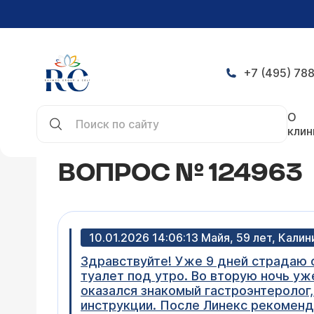
+7 (495) 788
Главная
Конференция
Вопрос № 124963
О
клин
ВОПРОС № 124963
10.01.2026 14:06:13 Майя, 59 лет, Кали
Здравствуйте! Уже 9 дней страдаю о
туалет под утро. Во вторую ночь уж
оказался знакомый гастроэнтеролог,
инструкции. После Линекс рекоменд