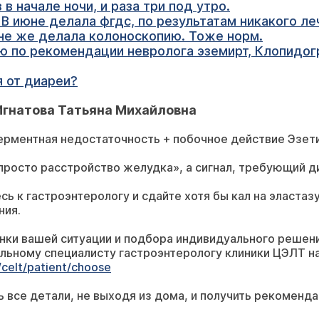
в начале ночи, и раза три под утро.
. В июне делала фгдс, по результатам никакого л
юне же делала колоноскопию. Тоже норм.
ю по рекомендации невролога эземирт, Клопидог
я от диареи?
Игнатова Татьяна Михайловна
ферментная недостаточность + побочное действие Эзети
просто расстройство желудка», а сигнал, требующий д
сь к гастроэнтерологу и сдайте хотя бы кал на эластаз
ния.
нки вашей ситуации и подбора индивидуального решен
льному специалисту гастроэнтерологу клиники ЦЭЛТ н
u/celt/patient/choose
ь все детали, не выходя из дома, и получить рекоменда