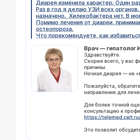
Диарея изменила характер. Один раз 
Раз в год я делаю УЗИ всех органов
назначено. Хилекобактера нет. В и
Помимо лечения от диареи, принима
остеопороза.
Что порекомендуете, как избавитьс
Врач — гепатолог 
Здравствуйте.
Скорее всего, у вас 
причины.
Ночная диарея — не «
Пожалуйста, обратите
направление для лече
Для более точной оце
консультацию к профи
https://telemed.celt.r
Это позволит обсудит