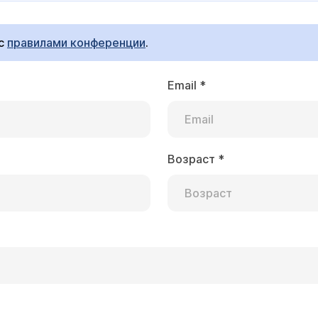
 с
правилами конференции
.
Email
*
Возраст
*