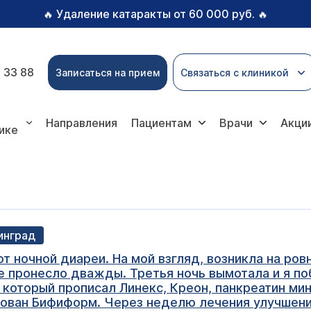
Удаление катаракты от 60 000 руб.
🔥
🔥
 33 88
Записаться на прием
Связаться с клиникой
Направления
Пациентам
Врачи
Акци
ике
нинград
т ночной диареи. На мой взгляд, возникла на ров
е пронесло дважды. Третья ночь вымотала и я по
 который прописал Линекс, Креон, панкреатин мин
ован Бифиформ. Через неделю лечения улучшени