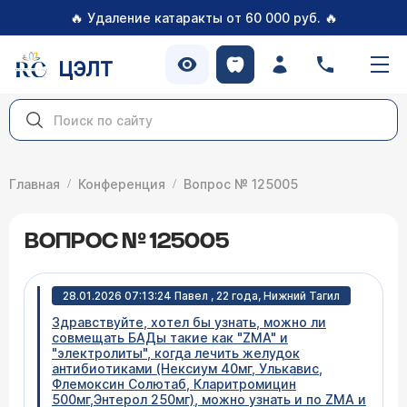
🔥
🔥
Удаление катаракты от 60 000 руб.
ЦЭЛТ
Главная
Конференция
Вопрос № 125005
ВОПРОС № 125005
28.01.2026 07:13:24 Павел , 22 года, Нижний Тагил
Здравствуйте, хотел бы узнать, можно ли
совмещать БАДы такие как "ZMA" и
"электролиты", когда лечить желудок
антибиотиками (Нексиум 40мг, Улькавис,
Флемоксин Солютаб, Кларитромицин
500мг,Энтерол 250мг), можно узнать и по ZMA и