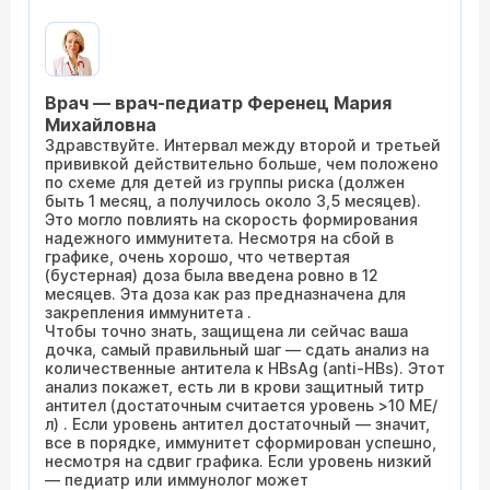
Врач — врач-педиатр Ференец Мария
Михайловна
Здравствуйте. Интервал между второй и третьей
прививкой действительно больше, чем положено
по схеме для детей из группы риска (должен
быть 1 месяц, а получилось около 3,5 месяцев).
Это могло повлиять на скорость формирования
надежного иммунитета. Несмотря на сбой в
графике, очень хорошо, что четвертая
(бустерная) доза была введена ровно в 12
месяцев. Эта доза как раз предназначена для
закрепления иммунитета .
Чтобы точно знать, защищена ли сейчас ваша
дочка, самый правильный шаг — сдать анализ на
количественные антитела к HBsAg (anti-HBs). Этот
анализ покажет, есть ли в крови защитный титр
антител (достаточным считается уровень >10 МЕ/
л) . Если уровень антител достаточный — значит,
все в порядке, иммунитет сформирован успешно,
несмотря на сдвиг графика. Если уровень низкий
— педиатр или иммунолог может