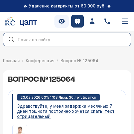
🔥
🔥
Удаление катаракты от 60 000 руб.
ЦЭЛТ
Главная
Конференция
Вопрос № 125064
ВОПРОС № 125064
23.02.2026 03:54:03 Лиза, 30 лет, Братск
Здравствуйте, у меня задержка месячных 7
дней тошнота постоянно хочется спать тест
отрицательный