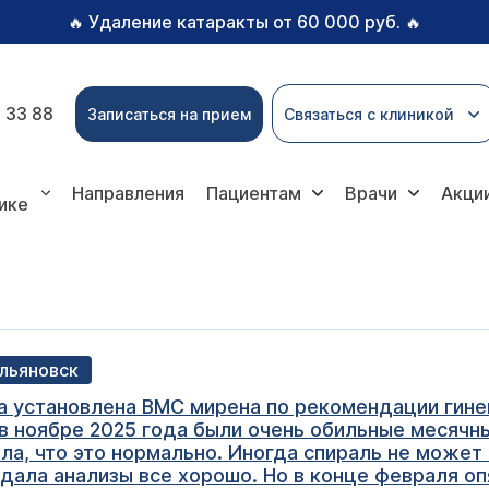
Удаление катаракты от 60 000 руб.
🔥
🔥
 33 88
Записаться на прием
Связаться с клиникой
Направления
Пациентам
Врачи
Акци
ике
Ульяновск
ла установлена ВМС мирена по рекомендации гине
 в ноябре 2025 года были очень обильные месяч
ала, что это нормально. Иногда спираль не може
дала анализы все хорошо. Но в конце февраля оп