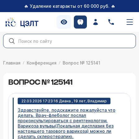
🔥
🔥
Удаление катаракты от 60 000 руб.
ЦЭЛТ
Главная
Конференция
Вопрос № 125141
ВОПРОС № 125141
22.03.2026 17:23:16 Диана , 19 лет, Владимир
Здравствуйте, подскажите пожалуйста что
делать, Врач-флеболог послал
проконсультироваться с рентгенологом.
Варикоза вульвы(Локальная дисплазия без
настоящего тазового варикоза) можно ли
сделать склеротерапию.