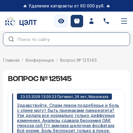
🔥
🔥
Удаление катаракты от 60 000 руб.
ЦЭЛТ
Главная
Конференция
Вопрос № 125145
ВОПРОС № 125145
23.03.2026 13:00:23 Патимат, 26 лет, Махачкала
Здравствуйте. Спазм левом подреберье и боль
с спине могут быть признаками панкреатита?
Узи делала все нормально только диффузные
изменения. Анализы сдавала биохимия ОАК
глюкоза срб Ггт амилаза щелочная фосфатаза
Всё норме. Боль беспокоит только в покое.