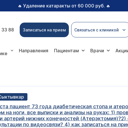
Удаление катаракты от 60 000 руб.
🔥
🔥
 33 88
Записаться на прием
Связаться с клиникой
Направления
Пациентам
Врачи
Акци
ике
 Сыктывкар
та пациент 73 года диабетическая стопа и атеро
м на ноги, все выписки и анализы на руках: 1) п
и артерий нижних конечностей (Атерэктомия)?2) 
ультации по видеосвязи? 4) как записаться на пр