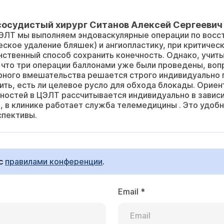
сосудистый хирург Ситанов Алексей Сергеевич
ЦЭЛТ мы выполняем эндоваскулярные операции по восс
ское удаление бляшек) и ангиопластику, при критиче
инственный способ сохранить конечность. Однако, учи
т, что три операции баллонами уже были проведены, во
рного вмешательства решается строго индивидуально 
ить, есть ли целевое русло для обхода блокады. Орие
ностей в ЦЭЛТ рассчитывается индивидуально в зависи
 в клинике работает служба телемедицины . Это удобн
спективы.
 с
правилами конференции
.
Email
*