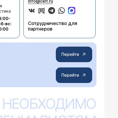
info@celt.ru
я
стика
8:00-
Сотрудничество для
сб-вс:
партнеров
0:00
Перейти
Перейти
 НЕОБХОДИМО