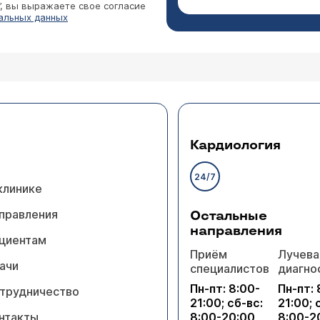
”, вы выражаете свое согласие
альных данных
Кардиология
24/7
клинике
правления
Остальные
направления
циентам
Приём
Лучева
ачи
специалистов
диагно
Пн-пт: 8:00-
Пн-пт: 
трудничество
21:00; сб-вс:
21:00; 
нтакты
8:00-20:00
8:00-2