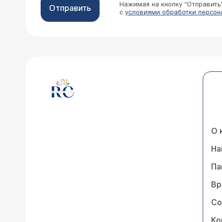
Нажимая на кнопку “Отправить
Отправить
с
условиями обработки персон
О 
На
Па
Вр
Со
Ко