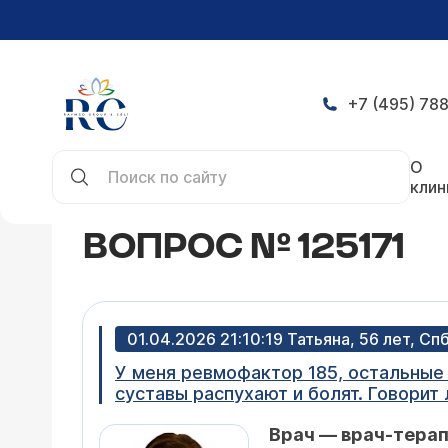
+7 (495) 788
Главная
Конференция
Вопрос № 125171
О
клин
ВОПРОС № 125171
01.04.2026 21:10:19 Татьяна, 56 лет, Сп
У меня ревмофактор 185, остальные 
суставы распухают и болят. Говорит
Врач — врач-тера