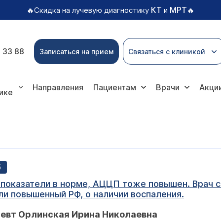
КТ
МРТ
🔥Скидка на лучевую диагностику
и
🔥
 33 88
Записаться на прием
Связаться с клиникой
Направления
Пациентам
Врачи
Акци
ике
б
показатели в норме, АЦЦП тоже повышен. Врач ск
 ли повышенный РФ, о наличии воспаления.
певт Орлинская Ирина Николаевна