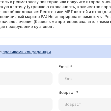
тесь к ревматологу повторно или получите второе мнен
ескую картину (утреннюю скованность, количество пор
ное обследование: Рентген или МРТ кистей и стоп (для
специфичный маркер РА) Не игнорировать симптомы. Р
е начало лечения (базисными противовоспалительными 
ает разрушение суставов .
 с
правилами конференции
.
Email
*
Возраст
*