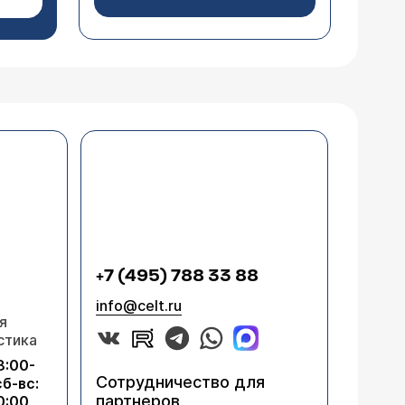
+7 (495) 788 33 88
info@celt.ru
я
стика
8:00-
Сотрудничество для
сб-вс:
партнеров
0:00