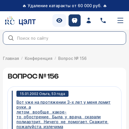
🔥
🔥
Удаление катаракты от 60 000 руб.
ЦЭЛТ
Главная
Конференция
Вопрос № 156
ВОПРОС № 156
15.01.2002 Ольга, 53 года
Вот уже на протяжении 3-х лет у меня ломит
руки, а
летом вообще какое-
то обострение. Была у врача, сказали
полиартрит. Ничего не помогает. Скажите,
пожалуйста, излечима