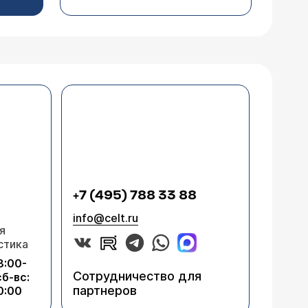
+7 (495) 788 33 88
info@celt.ru
я
стика
8:00-
Сотрудничество для
сб-вс:
партнеров
0:00