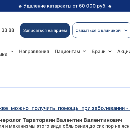
Удаление катаракты от 60 000 руб.
🔥
🔥
 33 88
Записаться на прием
Связаться с клиникой
Направления
Пациентам
Врачи
Акци
ике
ве можно получить помощь при заболевании - 
неролог Тараторкин Валентин Валентинович
я и механизмы этого вида облысения до сих пор не ясн