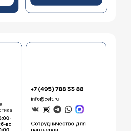
+7 (495) 788 33 88
info@celt.ru
я
стика
8:00-
Сотрудничество для
сб-вс:
партнеров
0:00