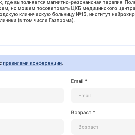
к, где выполняется магнитно-резонансная терапия. Пол
ем, но можем посоветовать ЦКБ медицинского центра 
ородскую клиническую больницу №15, институт нейрохир
иники (в том числе Газпрома).
 с
правилами конференции
.
Email
*
Возраст
*