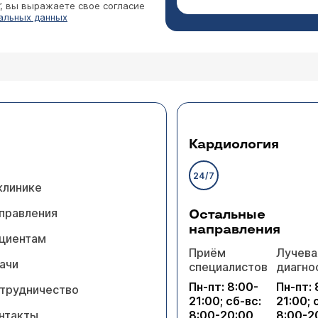
”, вы выражаете свое согласие
альных данных
Кардиология
24/7
клинике
правления
Остальные
направления
циентам
Приём
Лучева
ачи
специалистов
диагно
Пн-пт: 8:00-
Пн-пт: 
трудничество
21:00; сб-вс:
21:00; 
нтакты
8:00-20:00
8:00-2