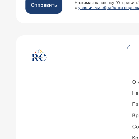
Нажимая на кнопку “Отправить
Отправить
с
условиями обработки персон
О 
На
Па
Вр
Со
Ко