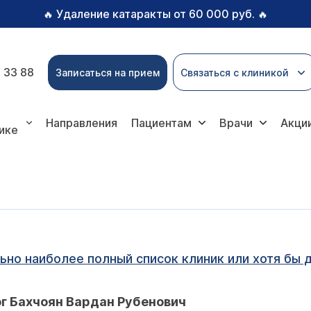
Удаление катаракты от 60 000 руб.
🔥
🔥
 33 88
Записаться на прием
Связаться с клиникой
Направления
Пациентам
Врачи
Акци
ике
но наиболее полный список клиник или хотя бы 
г Бахчоян Вардан Рубенович