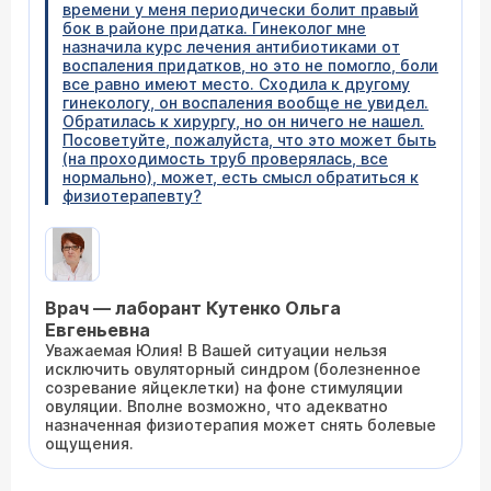
времени у меня периодически болит правый
бок в районе придатка. Гинеколог мне
назначила курс лечения антибиотиками от
воспаления придатков, но это не помогло, боли
все равно имеют место. Сходила к другому
гинекологу, он воспаления вообще не увидел.
Обратилась к хирургу, но он ничего не нашел.
Посоветуйте, пожалуйста, что это может быть
(на проходимость труб проверялась, все
нормально), может, есть смысл обратиться к
физиотерапевту?
Врач — лаборант Кутенко Ольга
Евгеньевна
Уважаемая Юлия! В Вашей ситуации нельзя
исключить овуляторный синдром (болезненное
созревание яйцеклетки) на фоне стимуляции
овуляции. Вполне возможно, что адекватно
назначенная физиотерапия может снять болевые
ощущения.