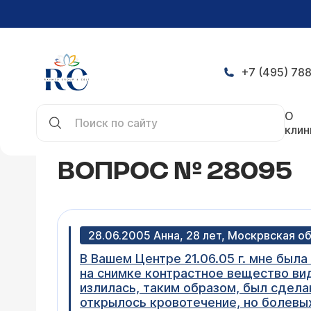
+7 (495) 788
Главная
Конференция
Вопрос № 28095
О
клин
ВОПРОС № 28095
28.06.2005 Анна, 28 лет, Москрвская о
В Вашем Центре 21.06.05 г. мне была
на снимке контрастное вещество ви
излилась, таким образом, был сдела
открылось кровотечение, но болевы