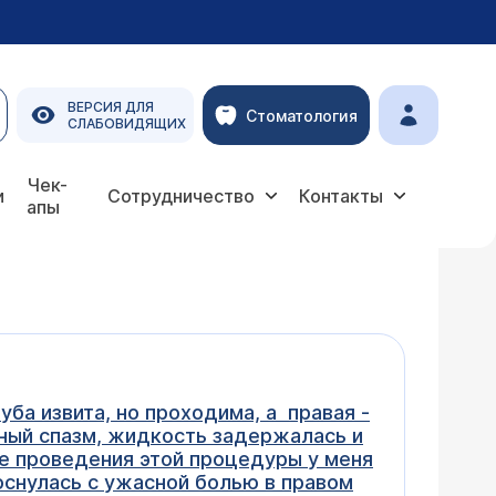
ВЕРСИЯ ДЛЯ
Стоматология
СЛАБОВИДЯЩИХ
Чек-
и
Сотрудничество
Контакты
апы
уба извита, но проходима, а правая -
ьный спазм, жидкость задержалась и
ле проведения этой процедуры у меня
оснулась с ужасной болью в правом