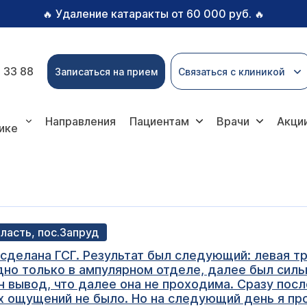
Удаление катаракты от 60 000 руб.
🔥
🔥
 33 88
Записаться на прием
Связаться с клиникой
Направления
Пациентам
Врачи
Акци
ике
бласть, пос.Запруд
 сделана ГСГ. Результат был следующий: левая тр
дно только в ампулярном отделе, далее был сил
н вывод, что далее она не проходима. Сразу пос
х ощущений не было. Но на следующий день я пр