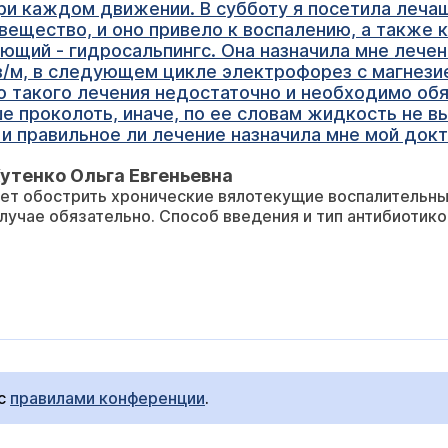
ри каждом движении. В субботу я посетила лечаще
вещество, и оно привело к воспалению, а также 
ющий - гидросальпингс. Она назначила мне лечен
в/м, в следующем цикле электрофорез с магнезие
то такого лечения недостаточно и необходимо об
 проколоть, иначе, по ее словам жидкость не вый
и правильное ли лечение назначила мне мой докт
утенко Ольга Евгеньевна
ет обострить хронические вялотекущие воспалительны
случае обязательно. Способ введения и тип антибиотик
 с
правилами конференции
.