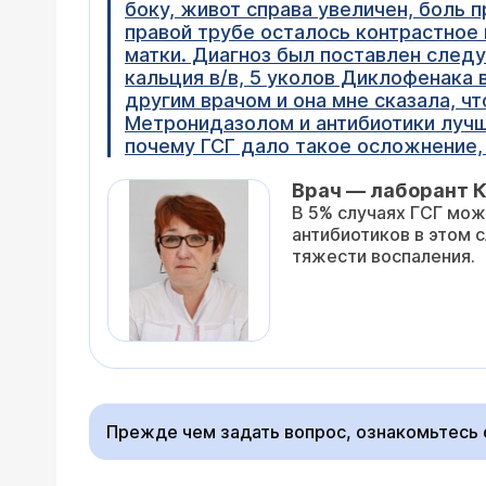
боку, живот справа увеличен, боль п
правой трубе осталось контрастное 
матки. Диагноз был поставлен следу
кальция в/в, 5 уколов Диклофенака 
другим врачом и она мне сказала, ч
Метронидазолом и антибиотики лучше
почему ГСГ дало такое осложнение, 
Врач — лаборант К
В 5% случаях ГСГ мож
антибиотиков в этом 
тяжести воспаления.
Прежде чем задать вопрос, ознакомьтесь