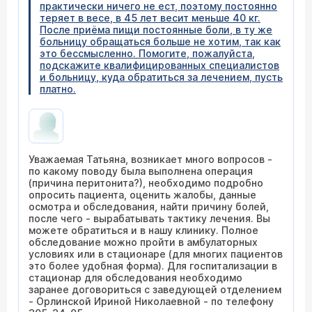
практически ничего не ест, поэтому постоянно
теряет в весе, в 45 лет весит меньше 40 кг.
После приёма пищи постоянные боли, в ту же
больницу обращаться больше не хотим, так как
это бессмысленно. Помогите, пожалуйста,
подскажите квалифицированных специалистов
и больницу, куда обратиться за лечением, пусть
платно.
Уважаемая Татьяна, возникает много вопросов -
по какому поводу была выполнена операция
(причина перитонита?), необходимо подробно
опросить пациента, оценить жалобы, данные
осмотра и обследования, найти причину болей,
после чего - вырабатывать тактику лечения. Вы
можете обратиться и в нашу клинику. Полное
обследование можно пройти в амбулаторных
условиях или в стационаре (для многих пациентов
это более удобная форма). Для госпитализации в
стационар для обследования необходимо
заранее договориться с заведующей отделением
- Орлинской Ириной Николаевной - по телефону