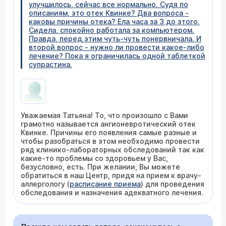
улучшилось, сейчас все нормально. Судя по
описаниям, это отек Квинке? Два вопроса -
каковы причины отека? Ела часа за 3 до этого.
Сидела, спокойно работала за компьютером.
Правда, перед этим чуть-чуть понервничала. И
второй вопрос - нужно ли провести какое-либо
лечение? Пока я ограничилась одной таблеткой
супрастина.
Уважаемая Татьяна! То, что произошло с Вами
грамотно называется ангионевротический отек
Квинке. Причины его появления самые разные и
чтобы разобраться в этом необходимо провести
ряд клинико-лабораторных обследований так как
какие-то проблемы со здоровьем у Вас,
безусловно, есть. При желании, Вы можете
обратиться в наш Центр, придя на прием к врачу-
аллергологу (
расписание приема
) для проведения
обследования и назначения адекватного лечения.