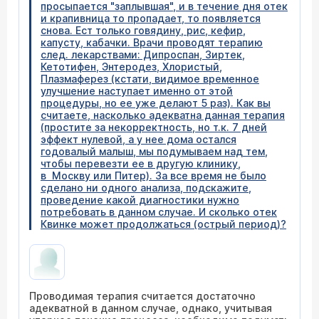
просыпается "заплывшая", и в течение дня отек
и крапивница то пропадает, то появляется
снова. Ест только говядину, рис, кефир,
капусту, кабачки. Врачи проводят терапию
след. лекарствами: Дипроспан, Зиртек,
Кетотифен, Энтеродез, Хлористый,
Плазмаферез (кстати, видимое временное
улучшение наступает именно от этой
процедуры, но ее уже делают 5 раз). Как вы
считаете, насколько адекватна данная терапия
(простите за некорректность, но т.к. 7 дней
эффект нулевой, а у нее дома остался
годовалый малыш, мы подумываем над тем,
чтобы перевезти ее в другую клинику,
в Москву или Питер). За все время не было
сделано ни одного анализа, подскажите,
проведение какой диагностики нужно
потребовать в данном случае. И сколько отек
Квинке может продолжаться (острый период)?
Проводимая терапия считается достаточно
адекватной в данном случае, однако, учитывая