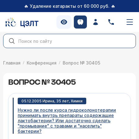
🔥
🔥
Удаление катаракты от 60 000 руб.
ЦЭЛТ
Главная
Конференция
Вопрос № 30405
ВОПРОС № 30405
05.12.2005 Ирина, 35 лет, Химки
Нужно ли после курса гидроколонотерапии
принимать внутрь препараты содержащие
лактобактерии? Или достаточно сделать
"промывание" с травами и "населить"
бактерии?