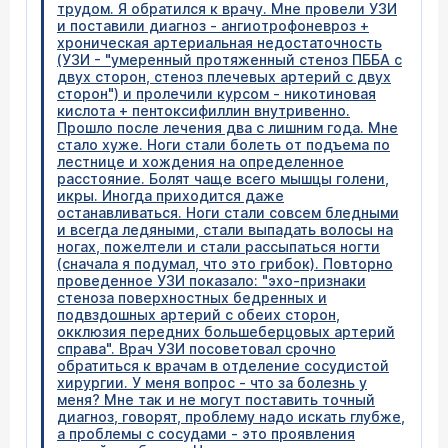
трудом. Я обратился к врачу. Мне провели УЗИ
и поставили диагноз - ангиотрофоневроз +
хроническая артериальная недостаточность
(УЗИ - "умеренный протяженный стеноз ПББА с
двух сторон, стеноз плечевых артерий с двух
сторон") и пролечили курсом - никотиновая
кислота + пентоксифиллин внутривенно.
Прошло после лечения два с лишним года. Мне
стало хуже. Ноги стали болеть от подъема по
лестнице и хождения на определенное
расстояние. Болят чаще всего мышцы голени,
икры. Иногда приходится даже
останавливаться. Ноги стали совсем бледными
и всегда ледяными, стали выпадать волосы на
ногах, пожелтели и стали рассыпаться ногти
(сначала я подумал, что это грибок). Повторно
проведенное УЗИ показало: "эхо-признаки
стеноза поверхностных бедренных и
подвздошных артерий с обеих сторон,
окклюзия передних большеберцовых артерий
справа". Врач УЗИ посоветовал срочно
обратиться к врачам в отделение сосудистой
хирургии. У меня вопрос - что за болезнь у
меня? Мне так и не могут поставить точный
диагноз, говорят, проблему надо искать глубже,
а проблемы с сосудами - это проявления