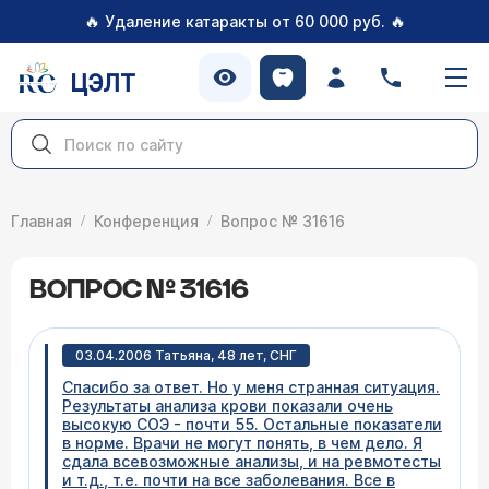
🔥
🔥
Удаление катаракты от 60 000 руб.
ЦЭЛТ
Главная
Конференция
Вопрос № 31616
ВОПРОС № 31616
03.04.2006 Татьяна, 48 лет, СНГ
Спасибо за ответ. Но у меня странная ситуация.
Результаты анализа крови показали очень
высокую СОЭ - почти 55. Остальные показатели
в норме. Врачи не могут понять, в чем дело. Я
сдала всевозможные анализы, и на ревмотесты
и т.д., т.е. почти на все заболевания. Все в