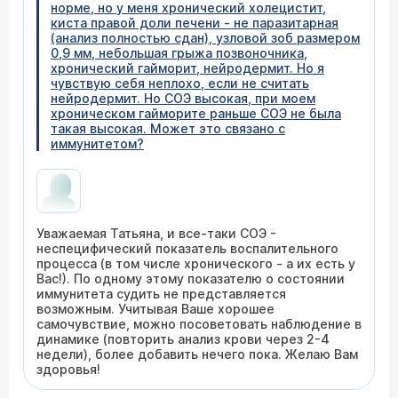
норме, но у меня хронический холецистит,
киста правой доли печени - не паразитарная
(анализ полностью сдан), узловой зоб размером
0,9 мм, небольшая грыжа позвоночника,
хронический гайморит, нейродермит. Но я
чувствую себя неплохо, если не считать
нейродермит. Но СОЭ высокая, при моем
хроническом гайморите раньше СОЭ не была
такая высокая. Может это связано с
иммунитетом?
Уважаемая Татьяна, и все-таки СОЭ -
неспецифический показатель воспалительного
процесса (в том числе хронического - а их есть у
Вас!). По одному этому показателю о состоянии
иммунитета судить не представляется
возможным. Учитывая Ваше хорошее
самочувствие, можно посоветовать наблюдение в
динамике (повторить анализ крови через 2-4
недели), более добавить нечего пока. Желаю Вам
здоровья!