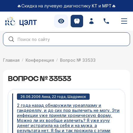
🔥Скидка на лучевую диагностику
и
🔥
КТ
МРТ
ЦЭЛТ
Главная
Конференция
Вопрос № 33533
ВОПРОС № 33533
26.06.2006 Анна, 22 года, Шадринск
2 года назад обнаружили уреаплазму и
гандереллу, и до сих пор вылечить не могу. Эти
инфекции уже приняли хроническую форму.
Можно ли их вообще излечить? Я уже кучу
денег истратила на себя и на мужа, а
результата нет. Я бы и так прожила с этими