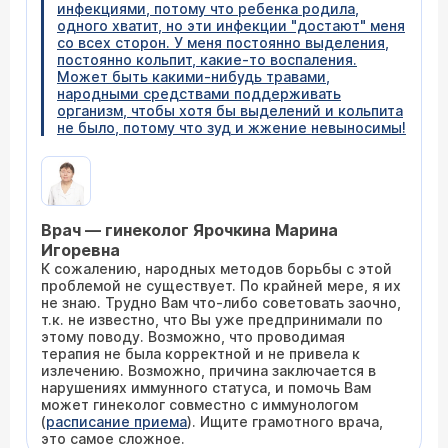
инфекциями, потому что ребенка родила,
одного хватит, но эти инфекции "достают" меня
со всех сторон. У меня постоянно выделения,
постоянно кольпит, какие-то воспаления.
Может быть какими-нибудь травами,
народными средствами поддерживать
организм, чтобы хотя бы выделений и кольпита
не было, потому что зуд и жжение невыносимы!
Врач — гинеколог Ярочкина Марина
Игоревна
К сожалению, народных методов борьбы с этой
проблемой не существует. По крайней мере, я их
не знаю. Трудно Вам что-либо советовать заочно,
т.к. не известно, что Вы уже предпринимали по
этому поводу. Возможно, что проводимая
терапия не была корректной и не привела к
излечению. Возможно, причина заключается в
нарушениях иммунного статуса, и помочь Вам
может гинеколог совместно с иммунологом
(
расписание приема
). Ищите грамотного врача,
это самое сложное.