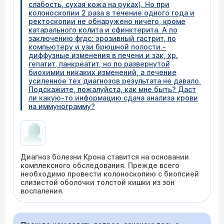
слабость, сухая кожа на руках). Но при
колоноскопии 2 раза в течение одного года и
ректоскопии не обнаружено ничего, кроме
катарального колита и сфинктерита. А по
заключению фгдс: эрозивный гастрит, по
компьютеру и узи брюшной полости -
диффузные изменения в печени и зак, хр.
гепатит, панкреатит, но по развернутой
биохимии никаких изменений, а лечение
усиленное тех диагнозов результата не давало.
Подскажите, пожалуйста, как мне быть? Даст
ли какую-то информацию сдача анализа крови
на иммунограмму?
Диагноз болезни Крона ставится на основании
комплексного обследования. Прежде всего
необходимо провести колоноскопию с биопсией
слизистой оболочки толстой кишки из зон
воспаления.